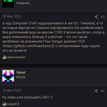
ц
Новичок
и
и
:
16 Янв 2023
#3
а под Computer Craft подразумевается же CC: Tweaked, а то
на новые версии он странно портировался (по крайней мере
без дополнений мод на версии 1.100.3 вечно вылетал, когда в
мире появлялось больше 5 роботов) - тут же такой
проблемы не возникало? Как Sangar допилит OC2
(
https://github.com/fnuecke/oc2
) с нетерпением буду ждать
его на проекте
Р
iskonstantin
е
а
к
Vanel
ц
Игрок
и
и
:
13 Фев 2023
#4
Ну пора уже открывать ОБТ ))
Р
kolya112