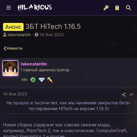
ЗБТ HiTech 1.16.5
Анонс
А
Д
iskonstantin
14 Янв 2023
в
а
т
т
Новости
о
а
р
н
т
а
iskonstantin
е
ч
Главный администратор
м
а
ы
л
а
14 Янв 2023
#1
Не прошло и тысячи лет, как мы начинаем закрытое бета-
тестирование HiTech на версии 1.16.5!​
Новая сборка содержит как совсем свежие моды,
например, PlantTech 2, так и классические: ComputerCraft,
Applied Energistics 2 и другие.