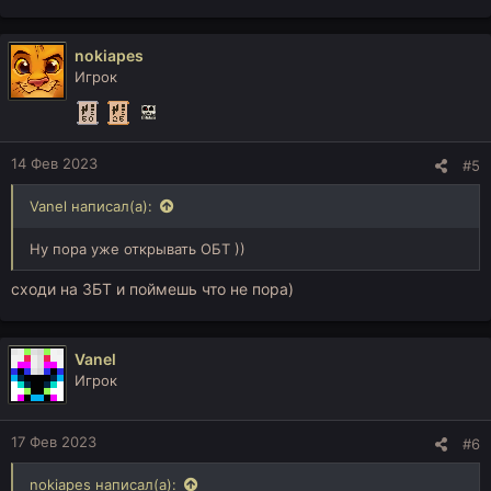
е
а
к
nokiapes
ц
Игрок
и
и
:
14 Фев 2023
#5
Vanel написал(а):
Ну пора уже открывать ОБТ ))
сходи на ЗБТ и поймешь что не пора)
Vanel
Игрок
17 Фев 2023
#6
nokiapes написал(а):