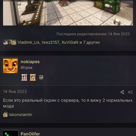
Последнее редактирование:
14 Янв 2023
Р
Vladimir_Lis
,
teez2157
,
XuViGaN
и 7 других
е
а
к
nokiapes
ц
Игрок
и
и
:
14 Янв 2023
#2
Если это реальный скрин с сервера, то я вижу 2 нормальных
мода
Р
iskonstantin
е
а
к
PanOlifer