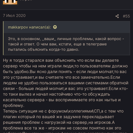
и
и
:
7 Июл 2020
#55
makkarpov написал(а):
Это, в основном, _ваши_ личные проблемы, какой вопрос -
такой и ответ. О чем вам, кстати, еще в телеграме
пытались объяснить когда-то давно.
Ну я тогда старался вам объяснить что если вы делаете
сервер чтобы на нем играли люди,то пользователям должно
быть удобно.Вы ясно дали понять - если люди молчат,то вас
это устраивает,и вы считаете что все замечательно.Если
людям не удобно пользоваться вашими системами обратной
связи - больше людей молчит,и вас это устраивает.Если кто-
то таки вылез и начал настойчиво что-то обсуждать
касательно сервера - вы воспринимаете это как нытье и
проблему.
Теперь ситуация не с форумом\коллегиями\СП,а с тем что
плагин который по вашей же задумке перекладывает
решения проблем с нагрузкой на сервер,на игроков.А
проблема все та же - игрокам не совсем понятно как это