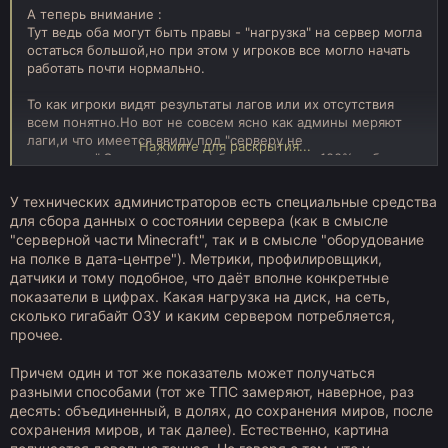
А теперь внимание :
Тут ведь оба могут быть правы - "нагрузка" на сервер могла
остаться большой,но при этом у игроков все могло начать
работать почти нормально.
То как игроки видят результаты лагов или их отсутствия
всем понятно.Но вот не совсем ясно как админы меряют
лаги,и что имеется ввиду под "серверу не
Нажмите для раскрытия...
полегчало".Сервер (железо) больше чем на 100% работать
не может,при этом он может быть нагружен на эти 100% и
у игроков может как лагать так и не лагать.
У технических администраторов есть специальные средства
для сбора данных о состоянии сервера (как в смысле
"серверной части Minecraft", так и в смысле "оборудование
на полке в дата-центре"). Метрики, профилировщики,
датчики и тому подобное, что даёт вполне конкретные
показатели в цифрах. Какая нагрузка на диск, на сеть,
сколько гигабайт ОЗУ и каким сервером потребляется,
прочее.
Причем один и тот же показатель может получаться
разными способами (тот же ТПС замеряют, наверное, раз
десять: объединенный, в долях, до сохранения миров, после
сохранения миров, и так далее). Естественно, картина