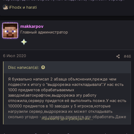
Р
iFhodx
и
harati
е
а
к
makkarpov
ц
Главный администратор
и
и
:
6 Июл 2020
#46
Disc написал(а):
Я буквально написал 2 абзаца объяснения,прежде чем
подвести к итогу о "выдрорезка наоткладывала".У нас есть
1000 предметов обрабатываемых
заводом\автокрафтом,выдрорезка эту работу
отложила,серверу придется её выполнить позже.У нас есть
100000 предметов в 10 заводах у 5 игроков,которые
нагрузили сервер,выдрорезка их может откладывать
сколько угодно - но серверу придется это обработать.Даже
Нажмите для раскрытия...
после того как выдрорезку отключили,даже после того как
сервер перезагрузили.Это не вопрос кода,это вопрос
обычной логики.