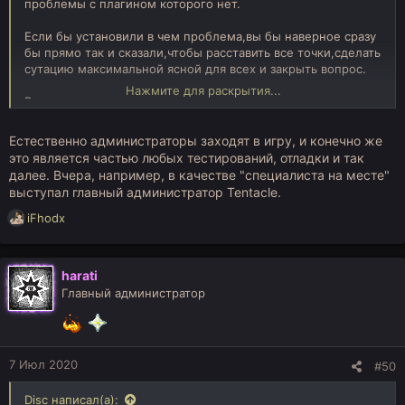
проблемы с плагином которого нет.
Если бы установили в чем проблема,вы бы наверное сразу
бы прямо так и сказали,чтобы расставить все точки,сделать
сутацию максимальной ясной для всех и закрыть вопрос.
Нажмите для раскрытия...
В том и дело что я говорил не о том ̶̶̶к̶а̶к̶ ̶н̶а̶ ̶р̶а̶к̶е̶т̶у̶
̶в̶е̶р̶х̶н̶о̶г̶а̶м̶и̶ ̶п̶р̶и̶ц̶е̶п̶и̶л̶и̶ ̶д̶а̶т̶ч̶и̶к ̶и ̶о̶н̶а̶ ̶у̶п̶а̶л̶а̶ какие в теории
есть показатели,а о том какие конкретно данные показали
Естественно администраторы заходят в игру, и конечно же
что сервер все равно лагает,и что он на практике не стал
это является частью любых тестирований, отладки и так
обрабатывать игру адекватнее,и у игроков не пропала
далее. Вчера, например, в качестве "специалиста на месте"
проблема с лагами.
выступал главный администратор Tentacle.
Проще говоря - одно дело показатели,другое дело
реальная картина.Вопрос был задан потому что сложилось
Р
iFhodx
впечатление,будто вы почему-то волнуетесь только о
е
профайлерах и метриках.
а
к
harati
Опять же,уже был случай на другом проекте когда админы
ц
Главный администратор
обновили ядро,игроки жаловались что серв лагает,админы
и
смотрели на показатели - все было ок,и говорил мол
и
может это проблема с сетью,или мол ну бывает иногда
:
чуток лагает пару сек,когда мир сохраняется,а через пол
года главный админ зашел на сервер,поиграл 10 минут и
7 Июл 2020
#50
начал,ругать остальных админов мол почему ему не
сообщили что "на сервере такая жопа,играть противно",и
Disc написал(а):