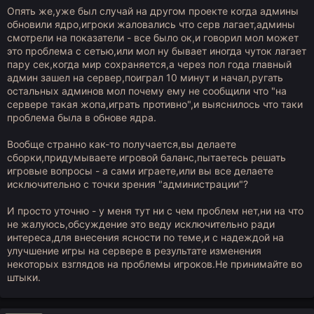
Опять же,уже был случай на другом проекте когда админы
Достаточно глубоко. Описанная ситуация возможна (сверху
обновили ядро,игроки жаловались что серв лагает,админы
порезать тики), но зависит от кучи факторов.
смотрели на показатели - все было ок,и говорил мол может
это проблема с сетью,или мол ну бывает иногда чуток лагает
пару сек,когда мир сохраняется,а через пол года главный
админ зашел на сервер,поиграл 10 минут и начал,ругать
остальных админов мол почему ему не сообщили что "на
сервере такая жопа,играть противно",и выяснилось что таки
проблема была в обнове ядра.
Вообще странно как-то получается,вы делаете
сборки,придумываете игровой баланс,пытаетесь решать
игровые вопросы - а сами играете,или вы все делаете
исключительно с точки зрения "администрации"?
И просто уточню - у меня тут ни с чем проблем нет,ни на что
не жалуюсь,обсуждение это веду исключительно ради
интереса,для внесения ясности по теме,и с надеждой на
улучшение игры на сервере в результате изменения
некоторых взглядов на проблемы игроков.Не принимайте во
штыки.