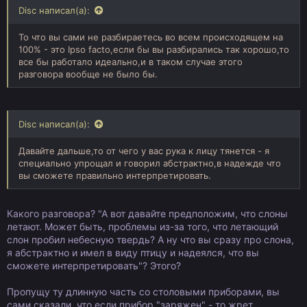
Disc написал(а):
То что вы сами не разбираетесь во всем происходящем на
100% - это Ipso facto,если бы вы разбирались так хорошо,то
все бы работало идеально,и в таком случае этого
разговора вообще не было бы.
Disc написал(а):
Давайте дальше,то от чего у вас рука к лицу тянется - я
специально упрощал и говорил абстрактно,в надежде что
вы сможете правильно интерпретировать.
Какого разговора? "А вот давайте предположим, что слоны
летают. Может быть, проблемы из-за того, что летающий
слон пробил небесную твердь? А ну что вы сразу про слона,
я абстрактно и имел в виду птицу и надеялся, что вы
сможете интерпретировать"? Этого?
Пропущу ту длинную часть со столовыми приборами, вы
сами сказали, что если прибор "заряжен" - то жрет