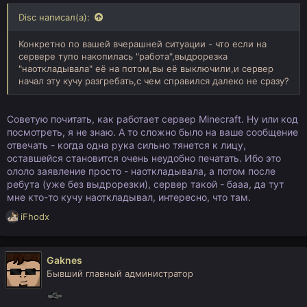
Disc написал(а):
Конкретно по вашей вчерашней ситуации - что если на
сервере тупо накопилась "работа",выдрорезка
"наоткладывала" её на потом,вы её выключили,и сервер
начал эту кучу разгребать,с чем справился далеко не сразу?
Советую почитать, как работает сервер Minecraft. Ну или код
посмотреть, я не знаю. А то сложно было на ваше сообщение
отвечать - когда одна рука сильно тянется к лицу,
оставшейся становится очень неудобно печатать. Ибо это
ололо заявление просто - наоткладывала, а потом после
ребута (уже без выдрорезки), сервер такой - бааа, да тут
мне кто-то кучу наоткладывал, интересно, что там.
Р
iFhodx
е
а
к
Gaknes
ц
Бывший главный администратор
и
и
: