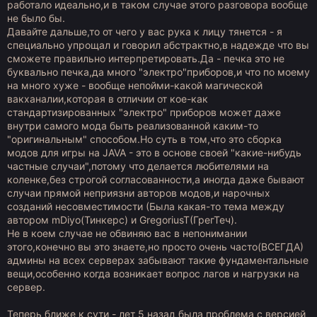
работало идеально,и в таком случае этого разговора вообще
не было бы.
Давайте дальше,то от чего у вас рука к лицу тянется - я
специально упрощал и говорил абстрактно,в надежде что вы
сможете правильно интерпретировать.Да - печка это не
буквально печка,да много "электро"приборов,и что по моему
на много хуже - вообще непойми-какой магической
вакханалии,которая в отличии от кое-как
стандартизированных "электро" приборов может даже
внутри самого мода быть реализованной каким-то
"оригинальным" способом.Но суть в том,что это сборка
модов для игры на JAVA - это в основе своей "какие-нибудь
частные случаи",потому что делается любителями на
коленке,без строгой согласованности,а иногда даже бывают
случаи прямой неприязни авторов модов,и нарочных
созданий несовместимости (Была какая-то тема между
автором mDiyo(Тинкерс) и GregoriusT(ГрегТеч).
Не в коем случае не обвиняю вас в непонимании
этого,конечно вы это знаете,но просто очень часто(ВСЕГДА)
админы на всех серверах забывают такие фундаментальные
вещи,особенно когда возникает вопрос лагов и нагрузки на
сервер.
Теперь ближе к сути - лет 5 назад была проблема с версией