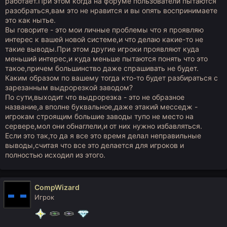
работает.При этом когда на форуме пользователи пытаются
разобраться,вам это не нравится и вы опять воспринимаете
это как нытье.
Вы говорите - это мои личные проблемы что я проявляю
интерес к вашей новой системе,и что делаю какие-то не
такие выводы.При этом другие игроки проявляют куда
меньший интерес,и куда меньше пытаются понять что это
такое,причем большинство даже спрашивать не будет.
Каким образом по вашему тогда кто-то будет разбираться с
зарезанным выдрорезкой заводом?
По сути,выходит что выдрорезка - это не образное
название,а вполне буквальное,даже этакий месседж -
игрокам строящим большие заводы тупо не место на
сервере,мол они обнаглели,и от них нужно избавляться.
Если это так,то да я все это время делал неправильные
выводы,считая что все это делается для игроков и
полностью исходил из этого.
CompWizard
Игрок