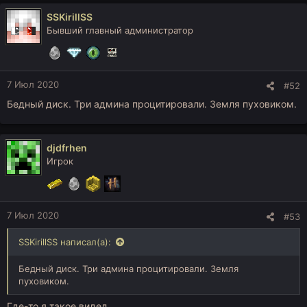
к
SSKirillSS
ц
Бывший главный администратор
и
и
:
7 Июл 2020
#52
Бедный диск. Три админа процитировали. Земля пуховиком.
djdfrhen
Игрок
7 Июл 2020
#53
SSKirillSS написал(а):
Бедный диск. Три админа процитировали. Земля
пуховиком.
Где-то я такое видел