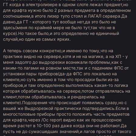
ГТ когда в электролизере в одном слоте лежал предмет,но
для крафта нужно было 2 разных предмета в определенном
соотношении,в итоге лизер тупо стоял и ЛАГАЛ сервера.Да
давно,да ГТ - которого тут вообще нет,да это было не
здесь(меня по крайней мере не было тут,так что не в
курсе).Но такое было,и это определенно не единичный
случай,но один из самых ярких.
А теперь совсем конкретно,и именно по тому,что на
практике видно на сервере,хотя и не на магике, а на ХП - у
меня задолго до выдрорезки возникали проблемы,как с
каким-то лагами на ровном месте,так и с падением ФПС от
установки пары приборов(да-да ФПС это локально на
клиенте,но суть именно в том что просадки были из-за
приборов,и там определенно выполнялась какая-то логика
которая обрабатывалась на сервере,потом отправлялась на
клиент,потом обрабатывалась и рендерилась на
клиенте).Подозрения что происходит появились сразу,но с
вашей же Выдрорезкой практически подтвердились.Если в
многостоловые приборы просто положить часть предметов
для крафта,через /Oc report видно как их процессорное
время растет в 10-100 раз даже когда они не работают.Да
пусть не до сумасшедших значений,и лагов просто от такого