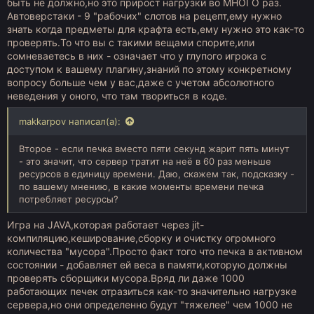
быть не должно,но это прирост нагрузки во МНОГО раз.
Автоверстаки - 9 "рабочих" слотов на рецепт,ему нужно
знать когда предметы для крафта есть,ему нужно это как-то
проверять.То что вы с такими вещами спорите,или
сомневаетесь в них - означает что у глупого игрока с
доступом к вашему плагину,знаний по этому конкретному
вопросу больше чем у вас,даже с учетом абсолютного
неведения у оного, что там твориться в коде.
makkarpov написал(а):
Второе - если печка вместо пяти секунд жарит пять минут
- это значит, что сервер тратит на неё в 60 раз меньше
ресурсов в единицу времени. Даю, скажем так, подсказку -
по вашему мнению, в какие моменты времени печка
потребляет ресурсы?
Игра на JAVA,которая работает через jit-
компиляцию,кеширование,сборку и очистку огромного
количества "мусора".Просто факт того что печка в активном
состоянии - добавляет ей веса в памяти,которую должны
проверять сборщики мусора.Вряд ли даже 1000
работающих печек отразиться как-то значительно нагрузке
сервера,но они определенно будут "тяжелее" чем 1000 не