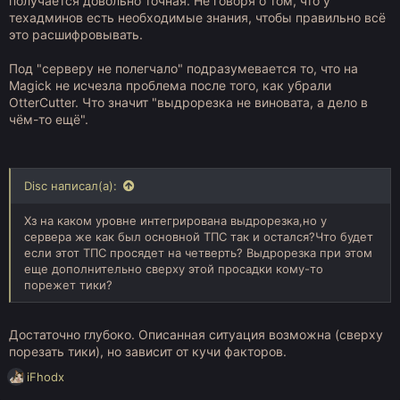
получается довольно точная. Не говоря о том, что у
техадминов есть необходимые знания, чтобы правильно всё
это расшифровывать.
Под "серверу не полегчало" подразумевается то, что на
Magick не исчезла проблема после того, как убрали
OtterCutter. Что значит "выдрорезка не виновата, а дело в
чём-то ещё".
Disc написал(а):
Хз на каком уровне интегрирована выдрорезка,но у
сервера же как был основной ТПС так и остался?Что будет
если этот ТПС просядет на четверть? Выдрорезка при этом
еще дополнительно сверху этой просадки кому-то
порежет тики?
Достаточно глубоко. Описанная ситуация возможна (сверху
порезать тики), но зависит от кучи факторов.
Р
iFhodx
е