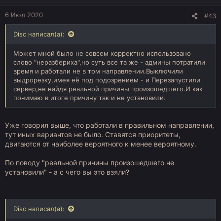
6 Июл 2020
#43
Disc написал(а):
Может мной было не совсем корректно использовано
слово "неразбериха",но суть все та же - админы потратили
время и работали не в том направлении.Выключили
выдрорезку,имея её под подозрением - и Перезапустили
сервер,не найдя реальной причины произошедшего.И как
понимаю в итоге причину так и не установили.
Уже говорил выше, что работали в правильном направлении,
тут иных вариантов не было. Ставятся приоритеты,
двигаются от наиболее вероятного к менее вероятному.
По поводу "реальной причины произошедшего не
установили" - а с чего вы это взяли?
Disc написал(а):