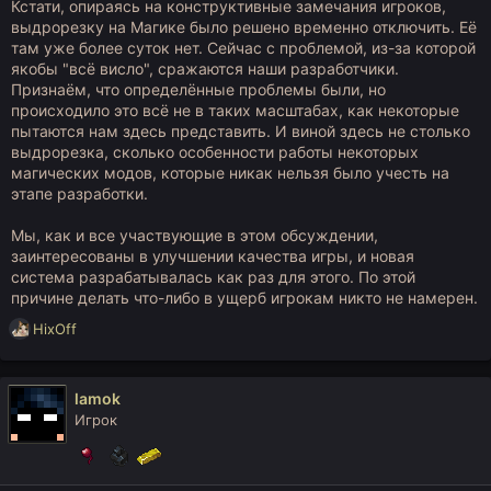
Кстати, опираясь на конструктивные замечания игроков,
интерес к вашей новой системе,и что делаю какие-то не
выдрорезку на Магике было решено временно отключить. Её
такие выводы.При этом другие игроки проявляют куда
там уже более суток нет. Сейчас с проблемой, из-за которой
меньший интерес,и куда меньше пытаются понять что это
якобы "всё висло", сражаются наши разработчики.
такое,причем большинство даже спрашивать не будет.
Признаём, что определённые проблемы были, но
Каким образом по вашему тогда кто-то будет разбираться с
происходило это всё не в таких масштабах, как некоторые
зарезанным выдрорезкой заводом?
По сути,выходит что выдрорезка - это не образное
пытаются нам здесь представить. И виной здесь не столько
название,а вполне буквальное,даже этакий месседж -
выдрорезка, сколько особенности работы некоторых
игрокам строящим большие заводы тупо не место на
магических модов, которые никак нельзя было учесть на
сервере,мол они обнаглели,и от них нужно избавляться.
этапе разработки.
Если это так,то да я все это время делал неправильные
выводы,считая что все это делается для игроков и
Мы, как и все участвующие в этом обсуждении,
полностью исходил из этого.
заинтересованы в улучшении качества игры, и новая
система разрабатывалась как раз для этого. По этой
причине делать что-либо в ущерб игрокам никто не намерен.
Р
HixOff
е
а
к
lamok
ц
Игрок
и
и
: