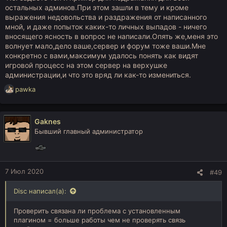
остальных админов.При этом зашли в тему и кроме
выражения недовольства и раздражения от написанного
мной, и даже попыток каких-то личных выпадов - ничего
вносящего ясность в вопрос не написали.Опять же,меня это
волнует мало,дело ваше,сервер и форум тоже ваши.Мне
конкретно с вами,максимум удалось понять как видят
игровой процесс на этом сервер на верхушке
администрации,и что это вряд ли как-то измениться.
Р
pawka
е
а
к
Gaknes
ц
Бывший главный администратор
и
и
:
7 Июл 2020
#49
Disc написал(а):
Проверить связана ли проблема с установленным
плагином = больше работы чем не проверять связь