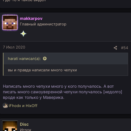
makkarpov
Главный администратор
7 Июл 2020
#54
harati написал(а):
вы и правда написали много чепухи
Написать много чепухи много у кого получалось. А вот
писать много самоуверенной чепухи получалось [недолго]
вроде как только у Маверика.
Р
iFhodx
и
HixOff
е
а
к
Disc
ц
Игрок