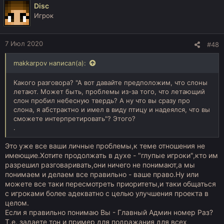
Disc
Игрок
7 Июл 2020
#48
makkarpov написал(а):
Какого разговора? "А вот давайте предположим, что слоны
летают. Может быть, проблемы из-за того, что летающий
слон пробил небесную твердь? А ну что вы сразу про
слона, я абстрактно и имел в виду птицу и надеялся, что вы
сможете интерпретировать"? Этого?
.
Это уже все ваши личные проблемы,к теме отношения не
имеющие.Хотите продолжать в духе - "глупые игроки",кто им
разрешил разговаривать,они ничего не понимают,а мы
понимаем и делаем все правильно - ваше право.Ну или
можете все таки пересмотреть приоритеты,и таки общаться
с игроками более адекватно с целью улучшения проекта в
целом.
Если я правильно понимаю Вы - Главный Админ номер Раз?
Т.е. задаете тон и пример для подражания для всех