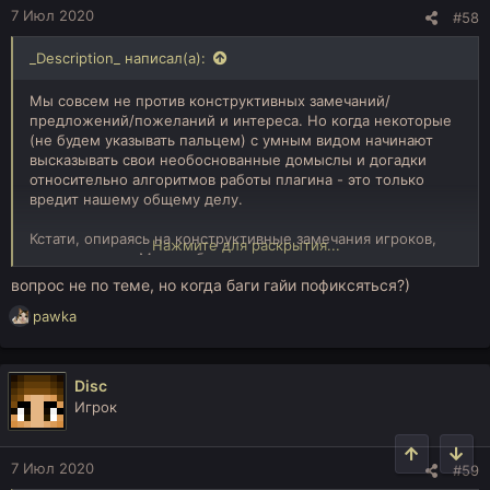
7 Июл 2020
#58
_Description_ написал(а):
Мы совсем не против конструктивных замечаний/
предложений/пожеланий и интереса. Но когда некоторые
(не будем указывать пальцем) с умным видом начинают
высказывать свои необоснованные домыслы и догадки
относительно алгоритмов работы плагина - это только
вредит нашему общему делу.
Кстати, опираясь на конструктивные замечания игроков,
Нажмите для раскрытия...
выдрорезку на Магике было решено временно отключить.
Её там уже более суток нет. Сейчас с проблемой, из-за
вопрос не по теме, но когда баги гайи пофиксяться?)
которой якобы "всё висло", сражаются наши разработчики.
Р
pawka
Признаём, что определённые проблемы были, но
е
происходило это всё не в таких масштабах, как некоторые
а
пытаются нам здесь представить. И виной здесь не столько
к
выдрорезка, сколько особенности работы некоторых
Disc
ц
магических модов, которые никак нельзя было учесть на
Игрок
и
этапе разработки.
и
:
Мы, как и все участвующие в этом обсуждении,
Сверху
Сниз
7 Июл 2020
#59
заинтересованы в улучшении качества игры, и новая