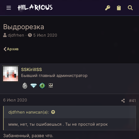
Выдрорезка
А
Д
djdfrhen
5 Июл 2020
в
а
т
т
Архив
о
а
р
н
т
а
е
ч
SSKirillSS
м
а
Бывший главный администратор
ы
л
а
6 Июл 2020
#41
djdfrhen написал(а):
ммм, нет, ты ошибаешься . Ты не простой игрок
Забаненный, разве что.