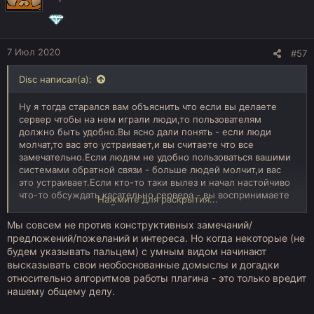
7 Июл 2020
#57
Disc написал(а):
Ну я тогда старался вам объяснить что если вы делаете
сервер чтобы на нем играли люди,то пользователям
должно быть удобно.Вы ясно дали понять - если люди
молчат,то вас это устраивает,и вы считаете что все
замечательно.Если людям не удобно пользоваться вашими
системами обратной связи - больше людей молчит,и вас
это устраивает.Если кто-то таки вылез и начал настойчиво
что-то обсуждать касательно сервера - вы воспринимаете
Нажмите для раскрытия...
это как нытье и проблему.
Теперь ситуация не с форумом\коллегиями\СП,а с тем что
Мы совсем не против конструктивных замечаний/
плагин который по вашей же задумке перекладывает
предложений/пожеланий и интереса. Но когда некоторые (не
решения проблем с нагрузкой на сервер,на игроков.А
будем указывать пальцем) с умным видом начинают
проблема все та же - игрокам не совсем понятно как это
высказывать свои необоснованные домыслы и догадки
работает.При этом когда на форуме пользователи пытаются
относительно алгоритмов работы плагина - это только вредит
разобраться,вам это не нравится и вы опять воспринимаете
нашему общему делу.
это как нытье.
Вы говорите - это мои личные проблемы что я проявляю