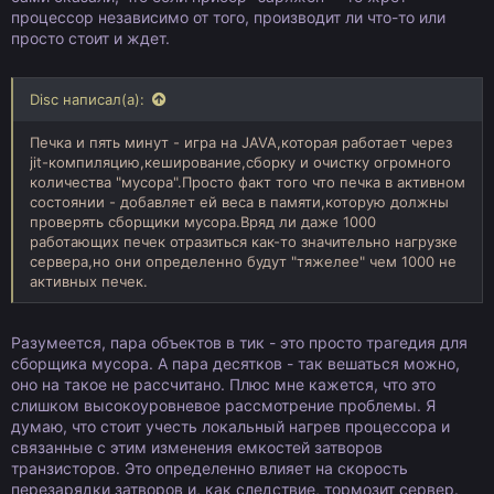
процессор независимо от того, производит ли что-то или
просто стоит и ждет.
Disc написал(а):
Печка и пять минут - игра на JAVA,которая работает через
jit-компиляцию,кеширование,сборку и очистку огромного
количества "мусора".Просто факт того что печка в активном
состоянии - добавляет ей веса в памяти,которую должны
проверять сборщики мусора.Вряд ли даже 1000
работающих печек отразиться как-то значительно нагрузке
сервера,но они определенно будут "тяжелее" чем 1000 не
активных печек.
Разумеется, пара объектов в тик - это просто трагедия для
сборщика мусора. А пара десятков - так вешаться можно,
оно на такое не рассчитано. Плюс мне кажется, что это
слишком высокоуровневое рассмотрение проблемы. Я
думаю, что стоит учесть локальный нагрев процессора и
связанные с этим изменения емкостей затворов
транзисторов. Это определенно влияет на скорость
перезарядки затворов и, как следствие, тормозит сервер.