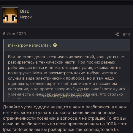
а
к
Disc
ц
Игрок
и
и
:
6 Июл 2020
#44
makkarpov написал(а):
Вам не стоит делать технических заявлений, коль уж вы не
разбираетесь в технической части. При прочих равных
работающая печка и печка, стоящая пустая, эквивалентны
по нагрузке. Можно рассмотреть какие-нибудь частные
случаи в виде электрических приборов, но и там надо
оценивать, сколько жрет e-net в активном и пассивном
состоянии, а не просто говорить "куда меньше" (потому что
у меня есть очень серьезное предположение, что столько
Нажмите для раскрытия...
же). Это первое.
Давайте чутка сдадим назад,то в чем я разбираюсь,а в чем
нет - вы можете узнать только от меня лично,впрочем
ограниченности познаний в вопросе я не отрицаю.То что вы
сами не разбираетесь во всем происходящем на 100% - это
Ipso facto,если бы вы разбирались так хорошо,то все бы