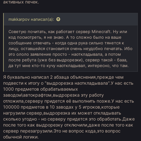
активных печек.
makkarpov написал(а):
Советую почитать, как работает сервер Minecraft. Ну или
код посмотреть, я не знаю. А то сложно было на ваше
сообщение отвечать - когда одна рука сильно тянется к
лицу, оставшейся становится очень неудобно печатать. Ибо
это ололо заявление просто - наоткладывала, а потом
после ребута (уже без выдрорезки), сервер такой - бааа,
да тут мне кто-то кучу наоткладывал, интересно, что там.
Я буквально написал 2 абзаца объяснения,прежде чем
подвести к итогу о "выдрорезка наоткладывала".У нас есть
1000 предметов обрабатываемых
заводом\автокрафтом,выдрорезка эту работу
отложила,серверу придется её выполнить позже.У нас есть
100000 предметов в 10 заводах у 5 игроков,которые
нагрузили сервер,выдрорезка их может откладывать
сколько угодно - но серверу придется это обработать.Даже
после того как выдрорезку отключили,даже после того как
сервер перезагрузили.Это не вопрос кода,это вопрос
обычной логики.