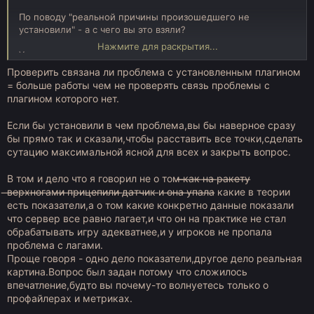
По поводу "реальной причины произошедшего не
установили" - а с чего вы это взяли?
Нажмите для раскрытия...
У технических администраторов есть специальные
средства для сбора данных о состоянии сервера (как в
Проверить связана ли проблема с установленным плагином
смысле "серверной части Minecraft", так и в смысле
= больше работы чем не проверять связь проблемы с
"оборудование на полке в дата-центре"). Метрики,
плагином которого нет.
профилировщики, датчики и тому подобное, что даёт
вполне конкретные показатели в цифрах. Какая нагрузка на
Если бы установили в чем проблема,вы бы наверное сразу
диск, на сеть, сколько гигабайт ОЗУ и каким сервером
бы прямо так и сказали,чтобы расставить все точки,сделать
потребляется, прочее.
сутацию максимальной ясной для всех и закрыть вопрос.
Причем один и тот же показатель может получаться
В том и дело что я говорил не о том ̶̶̶к̶а̶к̶ ̶н̶а̶ ̶р̶а̶к̶е̶т̶у̶
разными способами (тот же ТПС замеряют, наверное, раз
̶в̶е̶р̶х̶н̶о̶г̶а̶м̶и̶ ̶п̶р̶и̶ц̶е̶п̶и̶л̶и̶ ̶д̶а̶т̶ч̶и̶к ̶и ̶о̶н̶а̶ ̶у̶п̶а̶л̶а̶ какие в теории
десять: объединенный, в долях, до сохранения миров,
есть показатели,а о том какие конкретно данные показали
после сохранения миров, и так далее). Естественно,
что сервер все равно лагает,и что он на практике не стал
картина получается довольно точная. Не говоря о том, что
обрабатывать игру адекватнее,и у игроков не пропала
у техадминов есть необходимые знания, чтобы правильно
всё это расшифровывать.
проблема с лагами.
Проще говоря - одно дело показатели,другое дело реальная
Под "серверу не полегчало" подразумевается то, что на
картина.Вопрос был задан потому что сложилось
Magick не исчезла проблема после того, как убрали
впечатление,будто вы почему-то волнуетесь только о
OtterCutter. Что значит "выдрорезка не виновата, а дело в
профайлерах и метриках.
чём-то ещё".