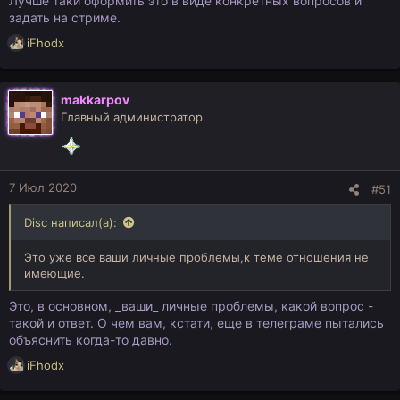
Лучше таки оформить это в виде конкретных вопросов и
задать на стриме.
Р
iFhodx
е
а
к
makkarpov
ц
Главный администратор
и
и
:
7 Июл 2020
#51
Disc написал(а):
Это уже все ваши личные проблемы,к теме отношения не
имеющие.
Это, в основном, _ваши_ личные проблемы, какой вопрос -
такой и ответ. О чем вам, кстати, еще в телеграме пытались
объяснить когда-то давно.
Р
iFhodx
е
а