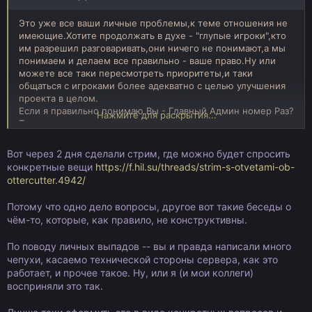
выяснилось что таки проблема была в обнове ядра.
Это уже все ваши личные проблемы,к теме отношения не
Вообще странно как-то получается,вы делаете
имеющие.Хотите продолжать в духе - "глупые игроки",кто
сборки,придумываете игровой баланс,пытаетесь решать
им разрешил разговаривать,они ничего не понимают,а мы
игровые вопросы - а сами играете,или вы все делаете
понимаем и делаем все правильно - ваше право.Ну или
исключительно с точки зрения "администрации"?
можете все таки пересмотреть приоритеты,и таки
общаться с игроками более адекватно с целью улучшения
И просто уточню - у меня тут ни с чем проблем нет,ни на
проекта в целом.
что не жалуюсь,обсуждение это веду исключительно ради
Если я правильно понимаю Вы - Главный Админ номер Раз?
Нажмите для раскрытия...
интереса,для внесения ясности по теме,и с надеждой на
Т.е. задаете тон и пример для подражания для всех
улучшение игры на сервере в результате изменения
остальных админов.При этом зашли в тему и кроме
некоторых взглядов на проблемы игроков.Не принимайте
выражения недовольства и раздражения от написанного
Вот через 2 дня сделали стрим, где можно будет спросить
во штыки.
мной, и даже попыток каких-то личных выпадов - ничего
конкретные вещи
https://f.hil.su/threads/strim-s-otvetami-ob-
вносящего ясность в вопрос не написали.Опять же,меня
ottercutter.4942/
это волнует мало,дело ваше,сервер и форум тоже
ваши.Мне конкретно с вами,максимум удалось понять как
Потому что одно дело вопросы, другое вот такие беседы о
видят игровой процесс на этом сервер на верхушке
чём-то, которые, как правило, не конструктивны.
администрации,и что это вряд ли как-то измениться.
По поводу личных выпадов -- вы и правда написали много
чепухи, касаемо технической стороны сервера, как это
работает, и прочее такое. Ну, или я (и мои коллеги)
восприняли это так.