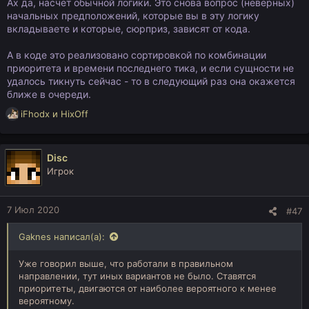
Ах да, насчет обычной логики. Это снова вопрос (неверных)
начальных предположений, которые вы в эту логику
вкладываете и которые, сюрприз, зависят от кода.
А в коде это реализовано сортировкой по комбинации
приоритета и времени последнего тика, и если сущности не
удалось тикнуть сейчас - то в следующий раз она окажется
ближе в очереди.
Р
iFhodx
и
HixOff
е
а
к
Disc
ц
Игрок
и
и
:
7 Июл 2020
#47
Gaknes написал(а):
Уже говорил выше, что работали в правильном
направлении, тут иных вариантов не было. Ставятся
приоритеты, двигаются от наиболее вероятного к менее
вероятному.