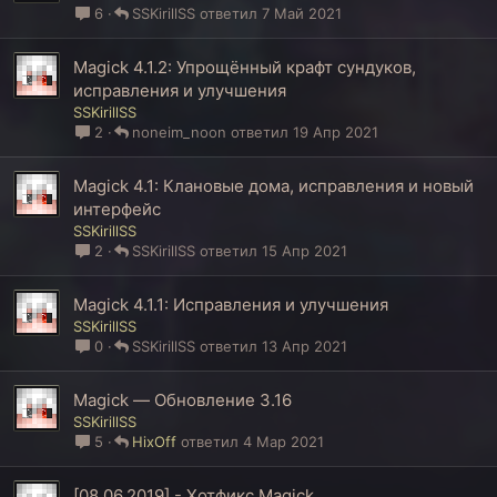
6
SSKirillSS
7 Май 2021
Magick 4.1.2: Упрощённый крафт сундуков,
исправления и улучшения
SSKirillSS
2
noneim_noon
19 Апр 2021
Magick 4.1: Клановые дома, исправления и новый
интерфейс
SSKirillSS
2
SSKirillSS
15 Апр 2021
Magick 4.1.1: Исправления и улучшения
SSKirillSS
0
SSKirillSS
13 Апр 2021
Magick — Обновление 3.16
SSKirillSS
5
HixOff
4 Мар 2021
[08.06.2019] - Хотфикс Magick