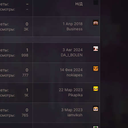
веты
–
Н/Д
смотры
–
веты
0
1 Апр 2018
Business
смотры
3K
веты
1
3 Авг 2024
DA_I_BOLEN
смотры
998
веты
0
14 Фев 2024
nokiapes
смотры
777
веты
1
22 Мар 2023
Pikapika
смотры
1K
веты
0
3 Мар 2023
iamviksh
смотры
765