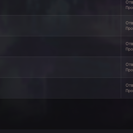
От
Про
От
Про
От
Про
От
Про
От
Про