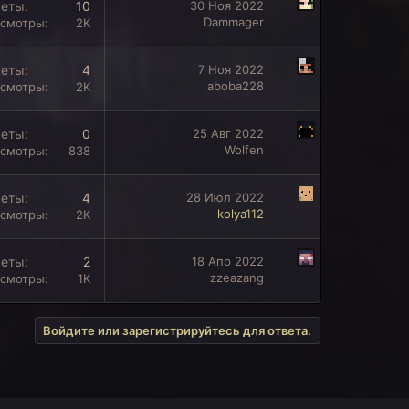
веты
10
30 Ноя 2022
Dammager
смотры
2K
веты
4
7 Ноя 2022
aboba228
смотры
2K
веты
0
25 Авг 2022
Wolfen
смотры
838
веты
4
28 Июл 2022
kolya112
смотры
2K
веты
2
18 Апр 2022
zzeazang
смотры
1K
Войдите или зарегистрируйтесь для ответа.