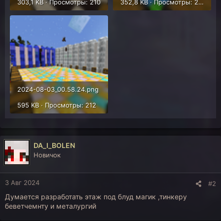
303,1 KB · Просмотры: 210
352,8 KB · Просмотры: 228
2024-08-03_00.58.24.png
595 KB · Просмотры: 212
DA_I_BOLEN
Новичок
3 Авг 2024
#2
Думается разработать этаж под блуд магик ,тинкеру
беветчемнту и металургий