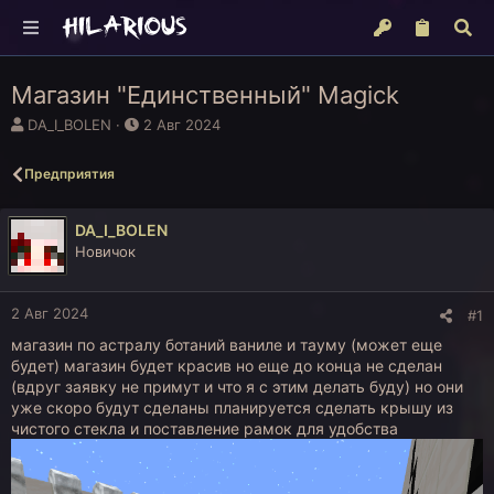
Магазин "Единственный" Magick
А
Д
DA_I_BOLEN
2 Авг 2024
в
а
т
т
Предприятия
о
а
р
н
т
а
DA_I_BOLEN
е
ч
Новичок
м
а
ы
л
а
2 Авг 2024
#1
магазин по астралу ботаний ваниле и тауму (может еще
будет) магазин будет красив но еще до конца не сделан
(вдруг заявку не примут и что я с этим делать буду) но они
уже скоро будут сделаны планируется сделать крышу из
чистого стекла и поставление рамок для удобства