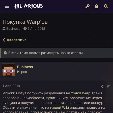
Покупка Warp'ов
А
Д
Business
1 Апр 2018
в
а
т
т
Предприятия
о
а
р
н
т
а
В этой теме нельзя размещать новые ответы.
е
ч
м
а
ы
л
Business
а
Игрок
1 Апр 2018
#1
Игроки могут получить разрешения на
точки Warp
тремя
способами: приобрести, купить книгу-разрешение через
аукцион и получить в качестве приза за ивент или конкурс.
Обратите внимание, что на
нашей Wiki
описаны правила их
использования, потому прежде чем платить как следует