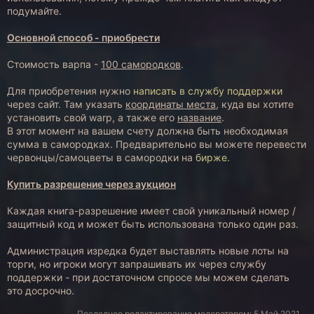
подумайте.
Основной способ - приобрести
Стоимость варпа -
100 самородков
.
Для приобретения нужно
написать в службу поддержки
через сайт. Там указать
координаты места
, куда вы хотите
установить свой warp, а также его
название
.
В этот момент на вашем счету должна быть необходимая
сумма в самородках. Предварительно вы можете перевести
червонцы/самоцветы в самородки на
бирже
.
Купить разрешение через аукцион
Каждая книга-разрешение имеет свой уникальный номер /
защитный код и может быть использована только один раз.
Администрация изредка будет выставлять новые лоты на
торги, но игроки могут запрашивать их через службу
поддержки - при достаточном спросе мы можем сделать
это досрочно.
Последнее редактирование модератором:
5 Май 2021