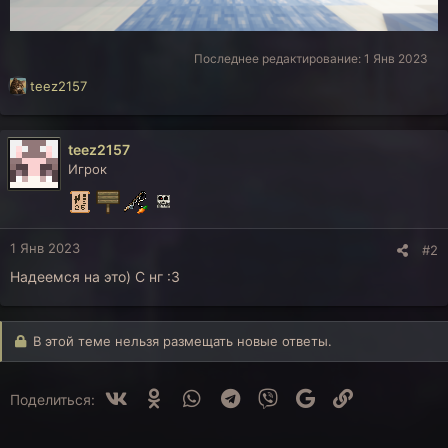
Последнее редактирование:
1 Янв 2023
Р
teez2157
е
а
к
teez2157
ц
Игрок
и
и
:
1 Янв 2023
#2
Надеемся на это) С нг :3
В этой теме нельзя размещать новые ответы.
Vk
Ok
WhatsApp
Telegram
Viber
Google
Ссылка
Поделиться: