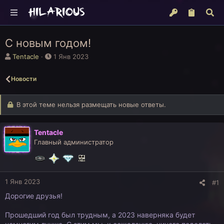
С новым годом!
А
Д
Tentacle
1 Янв 2023
в
а
т
т
Новости
о
а
р
н
т
а
В этой теме нельзя размещать новые ответы.
е
ч
м
а
ы
л
Tentacle
а
Главный администратор
1 Янв 2023
#1
Дорогие друзья!
Прошедший год был трудным, а 2023 наверняка будет