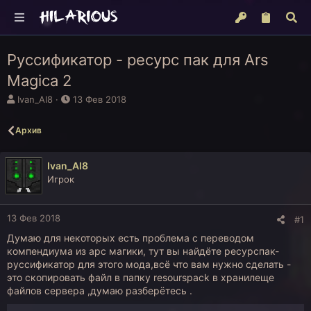
Руссификатор - ресурс пак для Ars
Magica 2
А
Д
Ivan_Al8
13 Фев 2018
в
а
т
т
Архив
о
а
р
н
т
а
Ivan_Al8
е
ч
Игрок
м
а
ы
л
а
13 Фев 2018
#1
Думаю для некоторых есть проблема с переводом
компендиума из арс магики, тут вы найдёте ресурспак-
руссификатор для этого мода,всё что вам нужно сделать -
это скопировать файл в папку resourspack в хранилеще
файлов сервера ,думаю разберётесь .