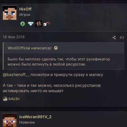
HixOff
Игрок
18 Фев 2018
#3
WooDOfficial написал(а):
Было бы неплохо сделать так, чтобы этот русификатор
можно было воткнуть в любой ресурспак.
@bazhenoff_
, посмотри и прикрути сразу к магику
А так - таки и так можно, несколько ресурспаков
активировать никто не мешает
Р
b4z3n
е
а
к
IceWoran991V_2
ц
Новичок
и