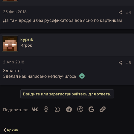
и
:
25 Фев 2018
#4
Да там вроде и без русификатора все ясно по картинкам
kyprik
Игрок
2 Апр 2018
#5
Здрасте!
Зделал как написано неполучилось
Войдите или зарегистрируйтесь для ответа.
Vk
Ok
WhatsApp
Telegram
Viber
Google
Ссылка
Поделиться:
Архив