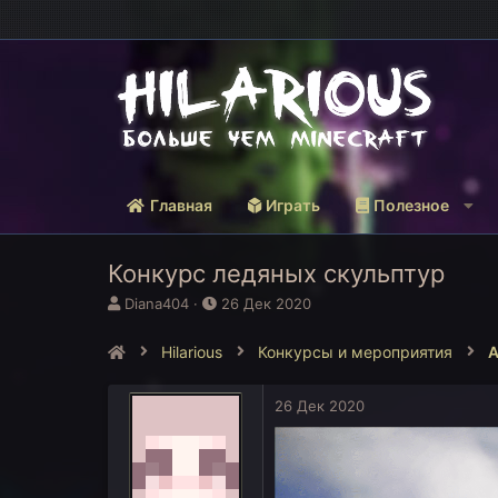
Главная
Играть
Полезное
Конкурс ледяных скульптур
А
Д
Diana404
26 Дек 2020
в
а
т
т
Hilarious
Конкурсы и мероприятия
А
о
а
р
н
т
а
26 Дек 2020
е
ч
м
а
ы
л
а