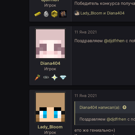
Победитель конкурса получ
Игрок
Р
Lady_Bloom
и
Diana404
е
а
к
11 Янв 2021
ц
и
Поздравляем
@djdfrhen
с по
и
:
Diana404
Игрок
11 Янв 2021
Diana404 написал(а):
Поздравляем
@djdfrhen
с п
Lady_Bloom
ето же гениально=)
Игрок