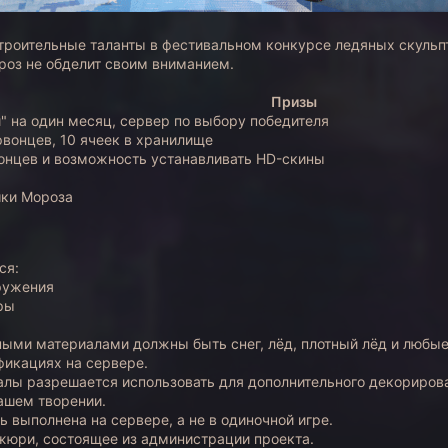
троительные таланты в фестивальном конкурсе ледяных скульп
роз не обделит своим вниманием.
Призы
й" на один месяц, сервер по выбору победителя
рвонцев, 10 ячеек в хранилище
онцев и возможность устанавливать HD-скины
ки Мороза
ся:
ружения
ры
ми материалами должны быть снег, лёд, плотный лёд и любые 
фикациях на сервере.
алы разрешается использовать для дополнительного декорирова
вашем творении.
 выполнена на сервере, а не в одиночной игре.
жюри, состоящее из администрации проекта.