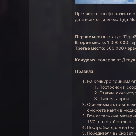
Проявите свою фантазию и с
да и всех остальных Дед Мо
Первое место:
статус "Геро
Второе место:
1 000 000 че
Третье место:
500 000 черв
Каждому:
подарок от Дедуш
Правила
На конкурс принимают
Постройки и соо
Статуи, скульпту
Пиксель-арты
Основными строительны
сможете найти в моди
Все остальные матери
15% от всех блоков в 
Постройка должна быть
Победителя выбирает 