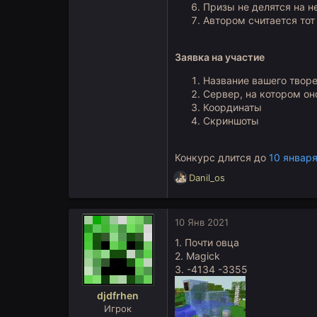
Призы не делятся на н
Автором считается тот 
Заявка на участие
Название вашего твор
Сервер, на котором он
Координаты
Скриншоты
Конкурс длится до
10 январ
Р
Danil_os
е
а
к
10 Янв 2021
ц
и
1. Почти овца
и
2. Magick
:
3. -4134 -3355
djdfrhen
Игрок