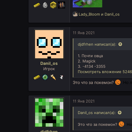
Р
Lady_Bloom
и
Danil_os
е
а
к
11 Янв 2021
ц
и
djdfrhen написал(а):
и
:
1. Почти овца
2. Magick
Danil_os
3. -4134 -3355
Игрок
Посмотреть вложение 5246
Это что за покемон?
Но 
11 Янв 2021
Danil_os написал(а):
Это что за покемон?
Но
djdfrhen