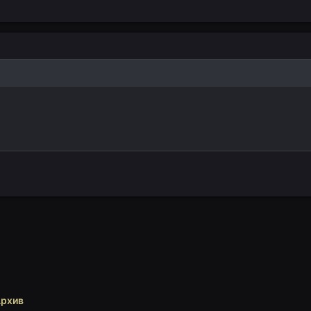
ылка
рхив