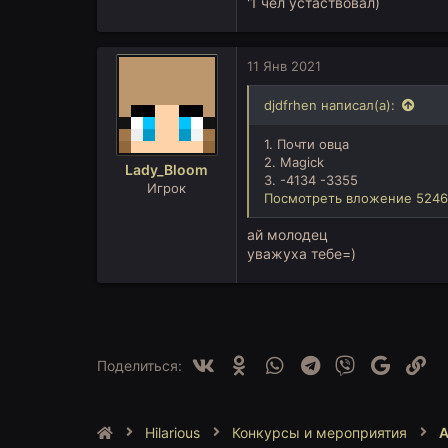
'1 чел устаствовал)
11 Янв 2021
djdfrhen написал(а):
1. Почти овца
2. Magick
Lady_Bloom
3. -4134 -3355
Игрок
Посмотреть вложение 5246
ай молодец
уважуха тебе=)
Vk
Ok
WhatsApp
Telegram
Viber
Google
Сс
Поделиться:
Hilarious
Конкурсы и мероприятия
А