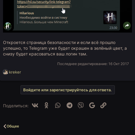
Откроется страница безопасности и если всё прошло
успешно, то Telegram уже будет окрашен в зелёный цвет, а
снизу будет красоваться ваш логин там.
Последнее редактирование:
16 Окт 2017
Р
kreker
е
а
к
Войдите или зарегистрируйтесь для ответа.
ц
и
и
Vk
Ok
WhatsApp
Telegram
Viber
Google
Ссылка
Поделиться:
:
Общее