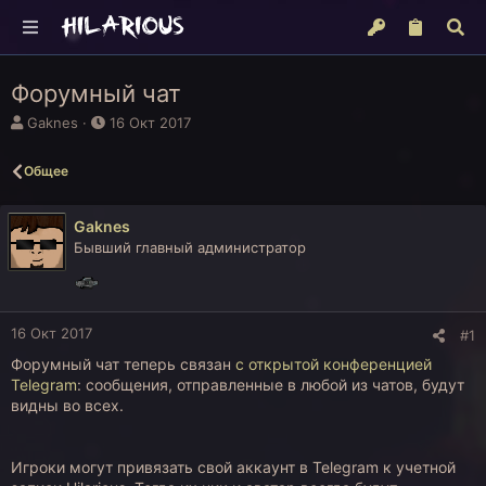
Форумный чат
А
Д
Gaknes
16 Окт 2017
в
а
т
т
Общее
о
а
р
н
т
а
Gaknes
е
ч
Бывший главный администратор
м
а
ы
л
а
16 Окт 2017
#1
Форумный чат теперь связан
с открытой конференцией
Telegram
: сообщения, отправленные в любой из чатов, будут
видны во всех.
Игроки могут привязать свой аккаунт в Telegram к учетной