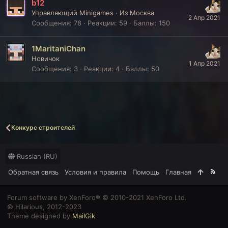
b12
Управляющий Minigames
·
Из
Москва
2 Апр 2021
Сообщения
78
Реакции
59
Баллы
150
1MaritaniChan
Новичок
1 Апр 2021
Сообщения
3
Реакции
4
Баллы
50
Конкурс строителей
Russian (RU)
Обратная связь
Условия и правила
Помощь
Главная
R
S
S
Forum software by XenForo® © 2010-2021 XenForo Ltd.
© Hilarious, 2012-2023
Theme designed by
MailGik