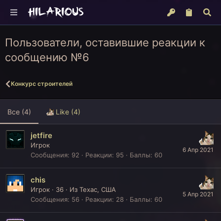
Пользователи, оставившие реакции к
сообщению №6
Конкурс строителей
Все
(4)
Like
(4)
jetfire
Игрок
6 Апр 2021
Сообщения
92
Реакции
95
Баллы
60
chis
Игрок
·
36
·
Из
Техас, США
5 Апр 2021
Сообщения
56
Реакции
28
Баллы
60