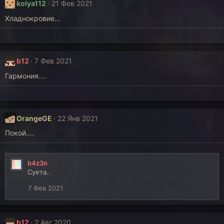
kolya112
21 Фев 2021
Хладнокровие...
b12
7 Фев 2021
Гармония....
OrangeGE
22 Янв 2021
Покой....
b4z3n
Суета..
7 Фев 2021
b12
2 Авг 2020