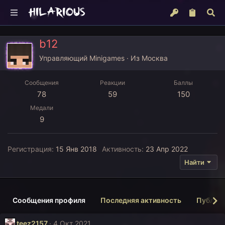
b12
Управляющий Minigames
·
Из
Москва
Сообщения
Реакции
Баллы
78
59
150
Медали
9
Регистрация
15 Янв 2018
Активность
23 Апр 2022
Найти
Сообщения профиля
Последняя активность
Публик
teez2157
4 Окт 2021