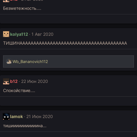
Безметежность....
kolya112
1 Авг 2020
ТИШИНААААААААААААААААААААААААААААААААААААААА
Р
Wb_Bananovich112
е
а
к
b12
22 Июн 2020
ц
и
Спокойствие....
и
:
lamok
21 Июн 2020
тишииииииииииина...