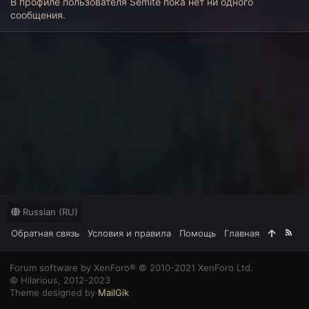
В профиле пользователя Semite пока нет ни одного
сообщения.
Russian (RU)
Обратная связь
Условия и правила
Помощь
Главная
R
S
S
Forum software by XenForo® © 2010-2021 XenForo Ltd.
© Hilarious, 2012-2023
Theme designed by
MailGik