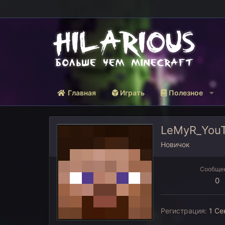
Главная
Играть
Полезное
LeMyR_You
Новичок
Сообще
0
Регистрация
1 Се