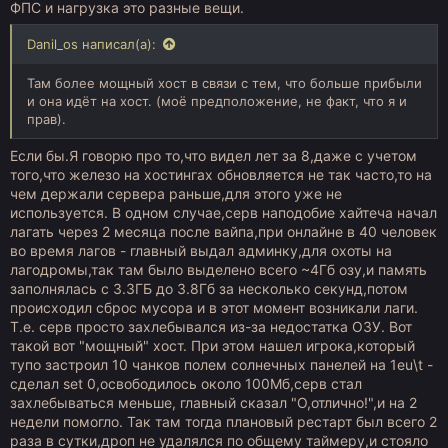
ФПС и нагрузка это разные вещи.
Danil_os написал(а):
Там более мощный хост в связи с тем, что больше прибыли
и она идёт на хост. (моё предположение, не факт, что я и
прав).
Если бы.Я говорю про то,что видел лет за 8,даже с учетом
того,что железо на хостингах обновляется не так часто,то на
чем держали сервера раньше,для этого уже не
используется. В одном случае,серв наподобие хайтеча начал
лагать через 2 месяца после вайпа,при онлайне в 40 человек
во время лагов - главный выдал админку,для охоты на
лагодромы,так там было выделено всего ~4Гб озу,и память
заполнялась с 3.3ГБ до 3.8Гб за несколько секунд,потом
происходил сброс мусора и в этот момент возникали лаги.
Т.е. серв просто захлебывался из-за недостатка ОЗУ. Вот
такой вот "мощный" хост. При этом нашел игрока,который
тупо застроил 10 чанков полем солнечных панелей на 1eu\t -
сделал set 0,освободилось около 100Мб,серв стал
захлебываться меньше, главный сказал "О,отлично!",и на 2
недели помогло. Так там тогда плановый рестарт был всего 2
раза в сутки,дроп не удалялся по общему таймеру,и стояло