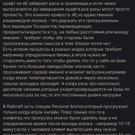
требуется не
так
много.
крафт на АЕ забирает ресы в хранилище,и если чанки
выгружаются до завершения крафта,все ресы могут просто
пропасть. Это конечно кривость АЕ,но единственное
решение(для игрока) - это держать его прогруженным.
Все вариации Тесерактов,перемещающих
предметы\жидкости и т.д. на любые расстояния,или между
мирами - требуют чтобы обе стороны были
прогружены,иначе смысла в этих блоках почти нет.
Есть всякие процессы в разных модах,которые требуют
например определенные биомы,в итоге нужно их
сторожить,вместо того чтобы делать что-то у себя на базе.
Кроме того,большие заводы\базы игроков,часто
просаживают сервер именно в момент загрузки,например
когда игрок телепортируется домой,и через несколько
секунд просадка проходит. А когда речь про несколько
десятков человек,которые уходят\возвращаются на базы по
несколько раз за час,то это постоянные рывки нагрузки.
В Railcraft есть спецом Personal Anchor,который прогружает
только когда игрок онлайн. Плюс помню что-то в
конфигах,что прогрузку можно было сделать еще и на
определенное время после выхода игрока - например 10-15
минут,если у человека клиент вылетел,или ему нужно
перезайти (опять же чтобы на сбрасывался автокрафт АЕ,или