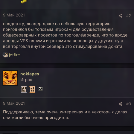
:
9 Май 2021
#2
поддержу, лоадер даже на небольшую территорию
пригодился бы топовым игрокам для осуществления
общесерверных проектов по торговле\аренде, что то вроде
аренды VPS одними игроками за червонцы у других, ну а
вся торговля внутри сервера это стимулирование доната.
Р
jetfire
е
а
к
nokiapes
ц
Игрок
и
и
:
9 Май 2021
#3
Поддерживаю, тема очень интересная и в некоторых делах
они могли бы очень пригодится.