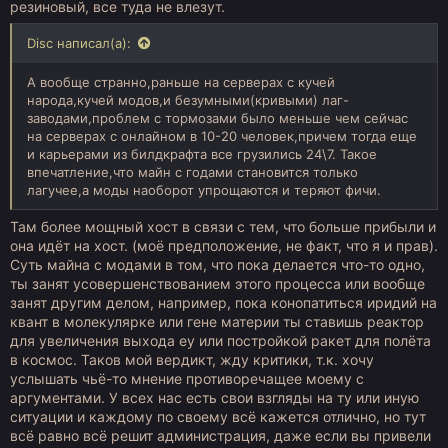
резиновый, все туда не влезут.
Disc написал(а):
А вообще странно,раньше на серверах с кучей
народа,кучей модов,и безумными(кривыми) лаг-
заводами,проблем с тормозами было меньше чем сейчас
на серверах с онлайном в 10-20 человек,причем тогда еще
и карьерами из билдкрафта все грузились 24\7. Такое
впечатление,что майн с годами становится только
лагучее,а моды наоборот упрощаются и теряют фичи.
Там более мощный хост в связи с тем, что больше прибыли и
она идёт на хост. (моё предположение, не факт, что я и прав).
Суть майна с модами в том, что пока делается что-то одно,
ты занят усовершенствованием этого процесса или вообще
занят другим делом, например, пока конопатиться иридий на
квант в молекулярке или гене материи ты ставишь реактор
для увеличения выхода еу или постройкой ракет для полёта
в космос. Таков мой вердикт, жду критики, т.к. хочу
услышать чьё-то мнение противоречащее моему с
аргументами. У всех нас есть свои взгляды на ту или иную
ситуации и каждому по своему всё кажется отлично, но тут
всё равно всё решит администрация, даже если вы привели