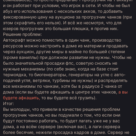
и он работает при условии, что игрок в сети. И чтобы не был
абуз его использования с нескольких акков, то добавить
фиксированную цену на аукционе за прогрузчик чанков (при
этом скрафтить его нельзя). И всё же несмотря, что для
юзеров прогрузчик это большая плюшка, я против них.
Решение проблем:
Автокрафт можно поместить в один чанк, производство
ресурсов можно настроить в доме из материи и продавать
через аукцион, другие миры в майне по большей степени
(кроме ваниллы) при должном развитии не нужны. Чтобы не
было значительной просадки фпс, советую сносить не
нужные механизмы (по себе знаю, когда на базе стоит
термоядка, то биогенераторы, генераторы на угле с авто-
подачей угля, ветряки, турбины не нужны) и распределять
все механизмы по чанкам, хотя бы в радиусе 2 чанка от
дома (если вы будете афкашить в центре этих чанков,
а вы
будете афкашить,
то вы будете всё грузить).
Итог:
Вы молодцы, что привели в качестве решения проблем
прогрузчик чанков, но вы подумали о том, что если они
будут постоянно работать, то будет лагать уже не у вас
дома, а на всём сервере (включая вас), а лаги сервера
более бесячие, нежели просадка кадров в доме. Сервер не