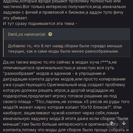
аддоны,которые вроде решают проблему полностью или
частично.Вот только интересно получается,мод изначально
задуман с фичей и привязкой к биомам,а аддон тупо фичу
эту убивает.
И тут сразу поднимается эта тема -
Danil_os написал(а):
Добавлю то, что 8 лет назад сборки были гораздо меньше
текущих, как и сами моды были менее разнообразными.
Да,но также верно то,что сейчас в модах куча г***а,не
отличающегося оригинальностью,и зачастую вся суть
"разнообразия" модов и адоннов - в упрощении и
деградации контета других модов,или просто копировании
уже существующего.Оригинальный мод создает проблему
которую должен решать игрок,а другой мод\аддон из
подворотни,предлагает игроку готовое решение из-под
своего плаща - "Псс,парень,не хочешь х5 ресов из руды того
мода?А может кирку которая копает 10х10 блоков?". Или
наоборот, зацикливают чужой контент через себя,ломая
изначальную задумку мода.В итоге даже если сборки "были
меньше",там было больше интересного и оригинального
контента,потому что моды для сборок было проще собрать и