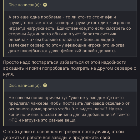
Disc написал(а):
А это еще одна проблема - то ли кто-то стоит афк и
грузит,то ли там стоит чанкер и грузит,итог один - игрок не
играет,а нагрузка есть. Единственное,это если смотреть со
стороны Админов,то обычно в учет берется счетчик
онлайна - а чем больше онлайн,тем больше людей
завлекает сервер,по этому афкающие игроки это иногда
даже плюс(бывают даже фейковый онлайн делают).
Просто надо постараться избавиться от этой надобности
афкашить и пойти попробовать поиграть на другом сервере с
нуля.
Disc написал(а):
Не совсем понял,причем тут "уже не у вас дома",кто-то
предлагал чанкеры чтобы поставить лаг-завод отдельно от
основного дома,просто чтобы "не видеть лаги"? Ну это
конечно очень плохая причина для их добавления.А так-то
ФПС и нагрузка это разные вещи.
С этой целью в основном и требуют прогрузчики, чтобы
держать в работе все заводы и продолжать свой