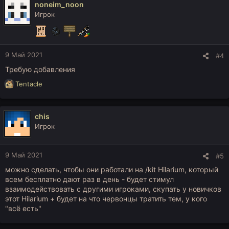
noneim_noon
Игрок
9 Май 2021
#4
Требую добавления
Р
Tentacle
е
а
к
chis
ц
Игрок
и
и
:
9 Май 2021
#5
можно сделать, чтобы они работали на /kit Hilarium, который
всем бесплатно дают раз в день - будет стимул
взаимодействовать с другими игроками, скупать у новичков
этот Hilarium + будет на что червонцы тратить тем, у кого
"всё есть"