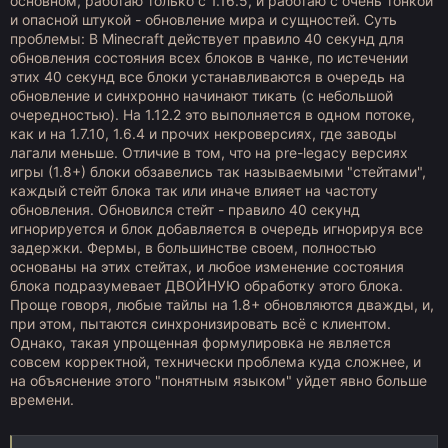
основном, работаю только с 1.16.5, и работаю с очень тонкой
и опасной штукой - обновление мира и сущностей. Суть
проблемы: В Minecraft действует правило 40 секунд для
обновления состояния всех блоков в чанке, по истечении
этих 40 секунд все блоки устанавливаются в очередь на
обновление и синхронно начинают тикать (с небольшой
очередностью). На 1.12.2 это выполняется в одном потоке,
как и на 1.7.10, 1.6.4 и прочих некроверсиях, где заводы
лагали меньше. Отличие в том, что на pre-legacy версиях
игры (1.8+) блоки обзавелись так называемыми "стейтами",
каждый стейт блока так или иначе влияет на частоту
обновления. Обновился стейт - правило 40 секунд
игнорируется и блок добавляется в очередь игнорируя все
задержки. Фермы, в большинстве своем, полностью
основаны на этих стейтах, и любое изменение состояния
блока подразумевает ДВОЙНУЮ обработку этого блока.
Проще говоря, любые тайлы на 1.8+ обновляются дважды, и,
при этом, пытаются синхронизировать всё с клиентом.
Однако, такая упрощенная формулировка не является
совсем корректной, технически проблема куда сложнее, и
на объяснение этого "понятным языком" уйдет явно больше
времени.