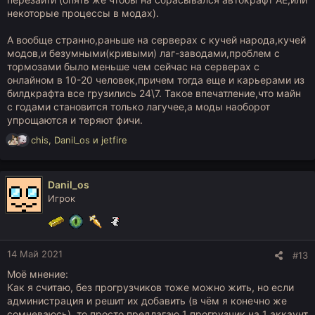
некоторые процессы в модах).
А вообще странно,раньше на серверах с кучей народа,кучей
модов,и безумными(кривыми) лаг-заводами,проблем с
тормозами было меньше чем сейчас на серверах с
онлайном в 10-20 человек,причем тогда еще и карьерами из
билдкрафта все грузились 24\7. Такое впечатление,что майн
с годами становится только лагучее,а моды наоборот
упрощаются и теряют фичи.
Р
chis
,
Danil_os
и
jetfire
е
а
к
Danil_os
ц
Игрок
и
и
:
14 Май 2021
#13
Моё мнение:
Как я считаю, без прогрузчиков тоже можно жить, но если
администрация и решит их добавить (в чём я конечно же
сомневаюсь), то просто предлагаю 1 прогрузчик на 1 аккаунт