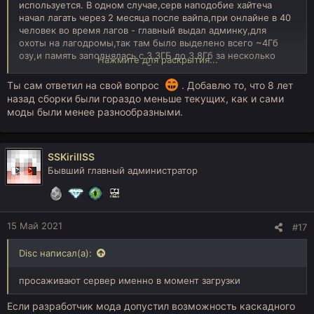
используется. В одном случае,серв наподобие хайтеча
начал лагать через 2 месяца после вайпа,при онлайне в 40
человек во время лагов - главный выдал админку,для
охоты на лагодромы,так там было выделено всего ~4Гб
озу,и память заполнялась с 3.3ГБ до 3.8Гб за несколько
Нажмите для раскрытия...
секунд,потом происходил сброс мусора и в этот момент
возникали лаги. Т.е. серв просто захлебывался из-за
Ты сам ответил на свой вопрос
. Добавлю то, что 8 лет
недостатка ОЗУ. Вот такой вот "мощный" хост. При этом
назад сборки были гораздо меньше текущих, как и сами
нашел игрока,который тупо застроил 10 чанков полем
моды были менее разнообразными.
солнечных панелей на 1eu\t - сделал set 0,освободилось
около 100Мб,серв стал захлебываться меньше, главный
сказал "О,отлично!",и на 2 недели помогло. Так там тогда
плановый рестарт был всего 2 раза в сутки,дроп не
SSKirillSS
удалялся по общему таймеру,и стояло штук 20 БК карьеров
Бывший главный администратор
- копало около половины,половина грузила
дома,несколько простаивали у вырытых ям,а 6 штук
вообще принадлежали игрокам которых не было от 2
недель до месяца.
15 Май 2021
#17
Потом там же начали новые сборки на новые версии
ставить,с новым ядром,и каждый раз все становилось
Disc написал(а):
лагучее и лагучее,и онлайн меньше и меньше,уже и
карьеры запретили,и чанкеры все поудаляли и все равно
просаживают сервер именно в момент загрузки
не помогало.
Если разработчик мода допустил возможность каскадного