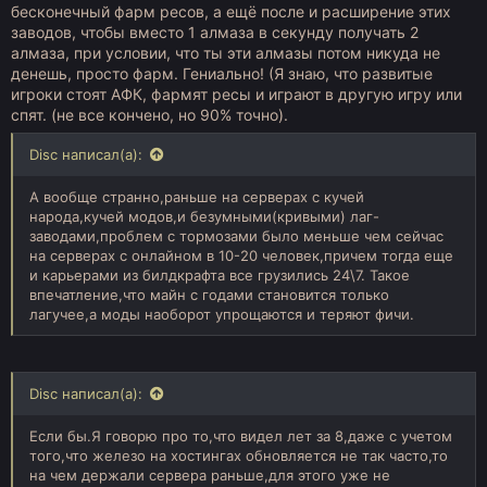
бесконечный фарм ресов, а ещё после и расширение этих
заводов, чтобы вместо 1 алмаза в секунду получать 2
алмаза, при условии, что ты эти алмазы потом никуда не
денешь, просто фарм. Гениально! (Я знаю, что развитые
игроки стоят АФК, фармят ресы и играют в другую игру или
спят. (не все кончено, но 90% точно).
Disc написал(а):
А вообще странно,раньше на серверах с кучей
народа,кучей модов,и безумными(кривыми) лаг-
заводами,проблем с тормозами было меньше чем сейчас
на серверах с онлайном в 10-20 человек,причем тогда еще
и карьерами из билдкрафта все грузились 24\7. Такое
впечатление,что майн с годами становится только
лагучее,а моды наоборот упрощаются и теряют фичи.
Disc написал(а):
Если бы.Я говорю про то,что видел лет за 8,даже с учетом
того,что железо на хостингах обновляется не так часто,то
на чем держали сервера раньше,для этого уже не