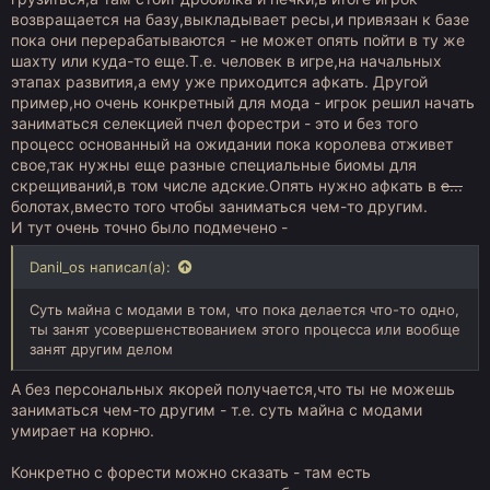
возвращается на базу,выкладывает ресы,и привязан к базе
пока они перерабатываются - не может опять пойти в ту же
шахту или куда-то еще.Т.е. человек в игре,на начальных
этапах развития,а ему уже приходится афкать. Другой
пример,но очень конкретный для мода - игрок решил начать
заниматься селекцией пчел форестри - это и без того
процесс основанный на ожидании пока королева отживет
свое,так нужны еще разные специальные биомы для
скрещиваний,в том числе адские.Опять нужно афкать в
е...
болотах,вместо того чтобы заниматься чем-то другим.
И тут очень точно было подмечено -
Danil_os написал(а):
Суть майна с модами в том, что пока делается что-то одно,
ты занят усовершенствованием этого процесса или вообще
занят другим делом
А без персональных якорей получается,что ты не можешь
заниматься чем-то другим - т.е. суть майна с модами
умирает на корню.
Конкретно с форести можно сказать - там есть