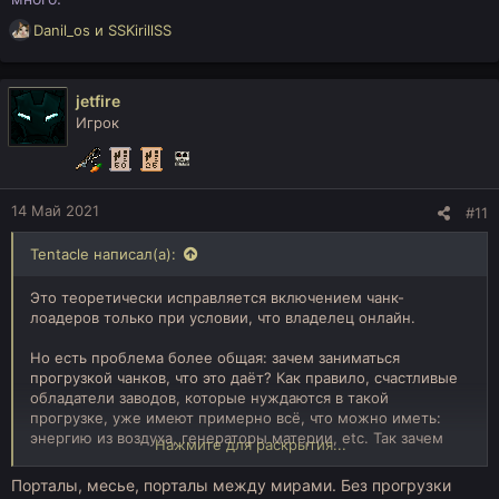
Р
Danil_os
и
SSKirillSS
е
а
к
jetfire
ц
Игрок
и
и
:
14 Май 2021
#11
Tentacle написал(а):
Это теоретически исправляется включением чанк-
лоадеров только при условии, что владелец онлайн.
Но есть проблема более общая: зачем заниматься
прогрузкой чанков, что это даёт? Как правило, счастливые
обладатели заводов, которые нуждаются в такой
прогрузке, уже имеют примерно всё, что можно иметь:
энергию из воздуха, генераторы материи, etc. Так зачем
Нажмите для раскрытия...
продолжать генерировать условные алмазы из воздуха и
забивать ими склады? Даже при торговле ресурсов
Порталы, месье, порталы между мирами. Без прогрузки
требуется не
так
много.