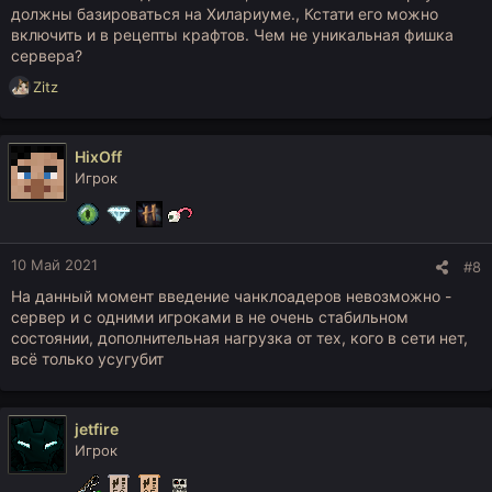
должны базироваться на Хилариуме., Кстати его можно
включить и в рецепты крафтов. Чем не уникальная фишка
сервера?
Р
Zitz
е
а
к
HixOff
ц
Игрок
и
и
:
10 Май 2021
#8
На данный момент введение чанклоадеров невозможно -
сервер и с одними игроками в не очень стабильном
состоянии, дополнительная нагрузка от тех, кого в сети нет,
всё только усугубит
jetfire
Игрок