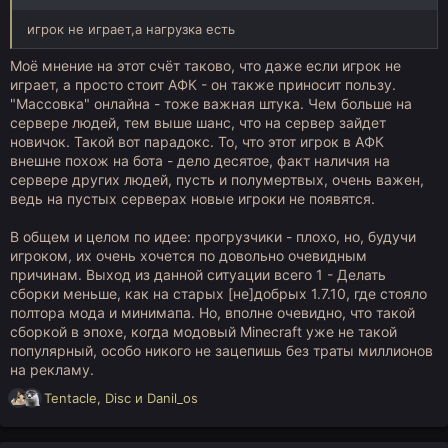
игрок не играет,а нагрузка есть
Моё мнение на этот счёт таково, что даже если игрок не
играет, а просто стоит АФК - он также приносит пользу.
"Массовка" онлайна - тоже важная штука. Чем больше на
сервере людей, тем выше шанс, что на сервер зайдет
новичок. Такой вот парадокс. То, что этот игрок в АФК
внешне похож на бота - дело десятое, факт наличия на
сервере других людей, пусть и полумертвых, очень важен,
ведь на пустых серверах новые игроки не появятся.
В общем и целом по идее: прогрузчики - плохо, но, будучи
игроком, их очень хочется по довольно очевидным
причинам. Выход из данной ситуации всего 1 - Делать
сборки меньше, как на старых [не]добрых 1.7.10, где стояло
полтора мода и минимапа. Но, вполне очевидно, что такой
сборкой в эпохе, когда модовый Minecraft уже не такой
популярный, особо никого не зацепишь без траты миллионов
на рекламу.
Р
Tentacle
,
Disc
и
Danil_os
е
а