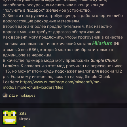
насобирать ресурсы, выменять или в конце концов
"получить в подарок" желаемое устройство.
2. Ввести прогрузчики, требующие для работы энергию либо
дорогостоящие расходные материалы.
Второй вариант более предпочтительный. Как известно
дорогая машина требует дорогого обслуживания.
Как вариант, могу предложить, чтобы прогрузчик в качестве
Hilarium
топлива использовал гипотетический металл
(Hi -
атомный вес 666), который можно приобрести только в
админшопе за червонцы.
В качестве примера мода могу предложить
Simple Chunk
Loaders.
К сожалению этот мод расчитан на версию не ниже
1.15, но может кто-нибудь подскажет аналог для версии 1.12
p.s. Если кому интересно, ссылка на мод Simple Chunk
Loaders:
https://www.curseforge.com/minecraft/mc-
mods/simple-chunk-loaders/files
Р
Zitz
и
nokiapes
е
а
к
Zitz
ц
Игрок
и
и