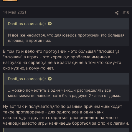
14 Май 2021
#15
Danil_os написал(а):
И всё же несмотря, что для юзеров прогрузчик это большая
плюшка, я против них.
В том то и дело,что прогрузчик - это большая "плюшка",а
"плюшки" в играх - это хорошо,и проблема именно в
нагрузке на сервер,а не в крафтах,и не в том что кому-то
оно нужно,а кому-то нет.
Danil_os написал(а):
...можно поместить в один чанк...и распределять все
механизмы по чанкам, хотя бы в радиусе 2 чанка от дома..
Ну вот так и получается,что по разным причинам,выходит
такое противоречие - для одного все в один чанк
паковать,для другого стараться распределять на много
чанков,и вместо игры начинаешь бороться за фпс и с лагами.