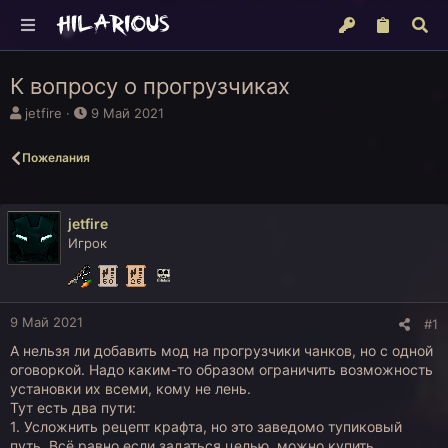
К вопросу о прогрузчиках
А
Д
jetfire
9 Май 2021
в
а
т
т
Пожелания
о
а
р
н
т
а
е
ч
jetfire
м
а
Игрок
ы
л
а
9 Май 2021
#1
А нельзя ли добавить мод на прогрузчики чанков, но с одной
оговоркой. Надо каким-то образом ограничить возможность
установки их всеми, кому не лень.
Тут есть два пути:
1. Усложнить рецепт крафта, но это заведомо тупиковый
путь. Всё равно если задаться целью, можно купить,