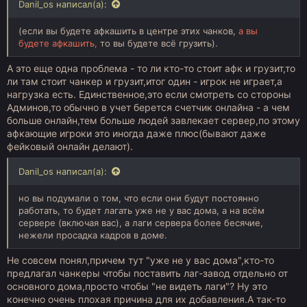
Danil_os написал(а):
(если вы будете афкашить в центре этих чанков,
а вы
будете афкашить,
то вы будете всё грузить).
А это еще одна проблема - то ли кто-то стоит афк и грузит,то
ли там стоит чанкер и грузит,итог один - игрок не играет,а
нагрузка есть. Единственное,это если смотреть со стороны
Админов,то обычно в учет берется счетчик онлайна - а чем
больше онлайн,тем больше людей завлекает сервер,по этому
афкающие игроки это иногда даже плюс(бывают даже
фейковый онлайн делают).
Danil_os написал(а):
но вы подумали о том, что если они будут постоянно
работать, то будет лагать уже не у вас дома, а на всём
сервере (включая вас), а лаги сервера более бесячие,
нежели просадка кадров в доме.
Не совсем понял,причем тут "уже не у вас дома",кто-то
предлагал чанкеры чтобы поставить лаг-завод отдельно от
основного дома,просто чтобы "не видеть лаги"? Ну это
конечно очень плохая причина для их добавления.А так-то