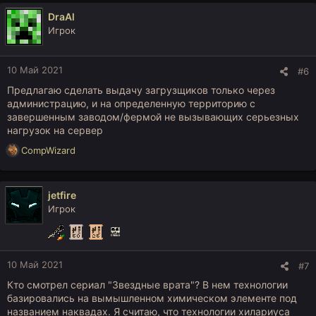
DraAl
Игрок
10 Май 2021
#6
Предлагаю сделать выдачу загрузщиков только через
администрацию, и на определенную территорию с
завершенным заводом/фермой не вызывающих серьезных
нагрузок на сервер
Р
CompWizard
е
а
к
jetfire
ц
Игрок
и
и
:
10 Май 2021
#7
Кто смотрел сериал "Звездные врата"? В нем технологии
базировались на вымышленном химическом элементе под
названием наквадах. Я считаю, что технологии хилариуса