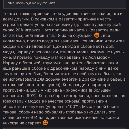
оно нужно,а кому-то нет.
То что плюшка приносит тебе удовольствие, не значит, что и
всем другим. В основном в развитии приличная часть
игроков делает упор на экономику (для меня даже пускай
около 20% игроков - это приличная часть). (развитие ради
богатства, рейтингов и т.п.) Я их не осуждаю
, всё
нормально, просто когда ты занимаешься одними и теми же
модами, они надоедают. Даже когда в сборке есть доп.
моды, наряду с основными, эти доп. моды никому не нужны
уже. В пример приведу магик недавный с АoA модом.
Наряду с ботанией, таумом он не нужен абсолютно, как и
ещё раньше в сборке с драконником (наряду с ним даже
таум не нужен был, ботания тоже не особо нужна была, т.к.
её использовали для добычи энергии в драконнике и бафы, а
остальной контент не нужен). Когда люди говорят про
прогрузчики, цель у них одна - экономика (в большей
степени, на 90%). Когда сборка интересная, полностью новая
(без старых модов в качестве основы) прогрузчики
абсолютно не нужны (уверен на 100%). Мысль всей басни
такова: сборки надо обновлять глобально (но делать это
очень сложно)! И да, единственное исключение: классика
никогда не стареет
.