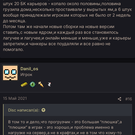
штук 20 БК карьеров - копало около половины,половина
грузила дома,несколько простаивали у вырытых ям,а 6 штук
вообще принадлежали игрокам которых не было от 2 недель
до месяца.
Потом там же начали новые сборки на новые версии
ставить,с новым ядром,и каждый раз все становилось
лагучее и лагучее,и онлайн меньше и меньше,уже и карьеры
запретили,и чанкеры все поудаляли и все равно не
помогало.
Danil_os
Игрок
15 Май 2021
#16
Disc написал(а):
В том то и дело,что прогрузчик - это большая "плюшка",а
"плюшки" в играх - это хорошо,и проблема именно в
нагрузке на сервер,а не в крафтах,и не в том что кому-то