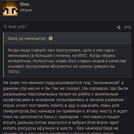
к
Disc
ц
Игрок
и
и
:
15 Май 2021
#18
Danil_os написал(а):
Когда люди говорят про прогрузчики, цель у них одна -
экономика (в большей степени, на 90%). Когда сборка
интересная, полностью новая (без старых модов в качестве
основы) прогрузчики абсолютно не нужны (уверен на
100%).
Не знаю что именно подразумевается под "экономикой" в
данном случае,но я бы так не сказал. На серверах где были
разрешены персональные якоря из рейла с ванильным
крафтом,ими в основном пользовались в начале развития -
игрок хочет поставить помпу в аду и накачать лавы для
генераторов,без чанкера он привязан к этому месту и ждет
пока не заполнятся баки,с чанкером - поставил,и пошел
играть дальше,потом вернулся и забрал.Или игрок идет
копать ресурсы вручную в шахте - без чанкера база не
грузиться,а там стоит дробилка и печки,в итоге игрок