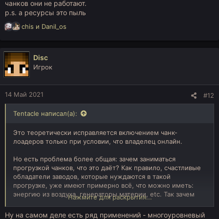
чанков они не работают.
p.s. а ресурсы это пыль
Р
chis
и
Danil_os
е
а
к
Disc
ц
Игрок
и
и
:
14 Май 2021
#12
Tentacle написал(а):
Это теоретически исправляется включением чанк-
лоадеров только при условии, что владелец онлайн.
Но есть проблема более общая: зачем заниматься
прогрузкой чанков, что это даёт? Как правило, счастливые
обладатели заводов, которые нуждаются в такой
прогрузке, уже имеют примерно всё, что можно иметь:
энергию из воздуха, генераторы материи, etc. Так зачем
Нажмите для раскрытия...
продолжать генерировать условные алмазы из воздуха и
забивать ими склады? Даже при торговле ресурсов
Ну на самом деле есть ряд применений - многоуровневый