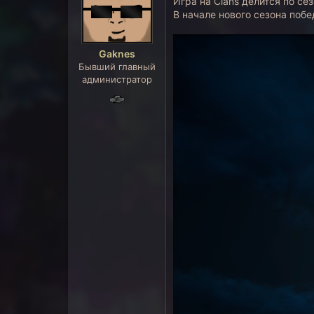
Игра на Clans делится по се
В начале нового сезона поб
Gaknes
Бывший главный
администратор