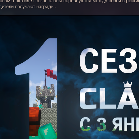
зонам: пока идёт сезон кланы соревнуются между собой в рейтин
едители получают награды.