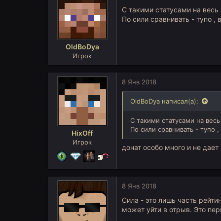
и
С такими статусами на весь 
и
По сили сравнивать - тупо , 
:
OldBoDya
Игрок
8 Янв 2018
OldBoDya написал(а):
С такими статусами на весь
По сили сравнивать - тупо ,
HixOff
Игрок
донат особо много и не дае
8 Янв 2018
Сила - это лишь часть рейти
может уйти в отрыв. Это пер