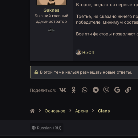
Второе, выдаются первые три
Gaknes
Бывший главный
Третье, не сказано ничего п
администратор
победителе: минимум соста
Все эти факторы позволяют 
Р
HixOff
е
а
к
В этой теме нельзя размещать новые ответы.
ц
и
и
Vk
Ok
WhatsApp
Telegram
Viber
Google
Сс
Поделиться:
:
Основное
Архив
Clans
Russian (RU)