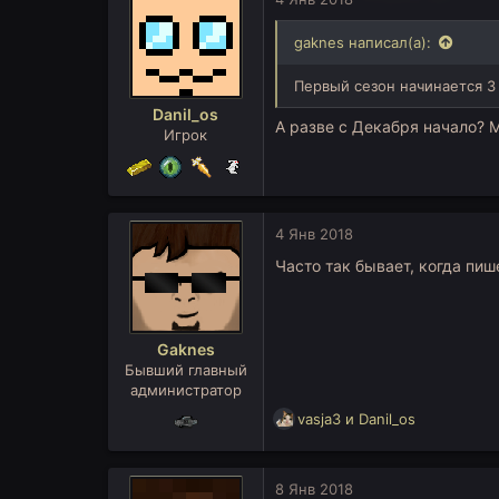
ц
и
gaknes написал(а):
и
:
Первый сезон начинается 3 
Danil_os
А разве с Декабря начало? 
Игрок
4 Янв 2018
Часто так бывает, когда пиш
Gaknes
Бывший главный
администратор
Р
vasja3
и
Danil_os
е
а
к
8 Янв 2018
ц