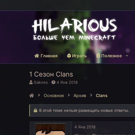
Главная
Играть
Полезное
1 Сезон Clans
А
Д
Gaknes
4 Янв 2018
в
а
т
т
Основное
Архив
Clans
о
а
р
н
т
а
В этой теме нельзя размещать новые ответы.
е
ч
м
а
ы
л
4 Янв 2018
а