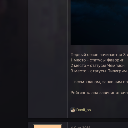
Первый сезон начинается 3 я
1 место - статусы Фаворит
2 место - статусы Чемпион
3 место - статусы Пилигрим
+ всем кланам, занявшим пр
Рейтинг клана зависит от си
Р
Danil_os
е
а
к
4 Янв 2018