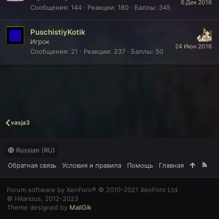
6 Дек 2016
Сообщения
144
Реакции
180
Баллы
345
PuschistiyKotik
Игрок
24 Июн 2016
Сообщения
21
Реакции
237
Баллы
50
vasja3
Russian (RU)
Обратная связь
Условия и правила
Помощь
Главная
R
S
S
Forum software by XenForo® © 2010-2021 XenForo Ltd.
© Hilarious, 2012-2023
Theme designed by
MailGik