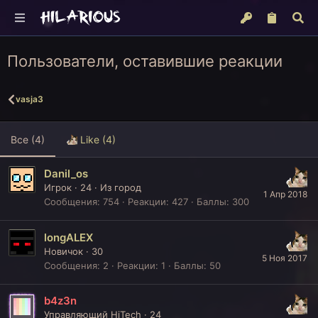
Пользователи, оставившие реакции
vasja3
Все
(4)
Like
(4)
Danil_os
Игрок
·
24
·
Из
город
1 Апр 2018
Сообщения
754
Реакции
427
Баллы
300
longALEX
Новичок
·
30
5 Ноя 2017
Сообщения
2
Реакции
1
Баллы
50
b4z3n
Управляющий HiTech
·
24