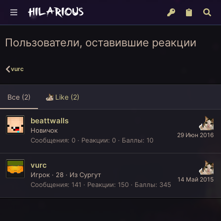
Пользователи, оставившие реакции
vurc
Все
(2)
Like
(2)
beattwalls
Новичок
29 Июн 2016
Сообщения
0
Реакции
0
Баллы
10
vurc
Игрок
·
28
·
Из
Сургут
14 Май 2015
Сообщения
141
Реакции
150
Баллы
345