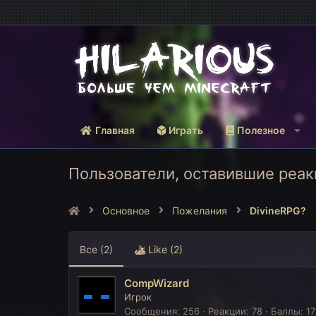
Главная
Играть
Полезное
Пользователи, оставившие реа
Основное
Пожелания
DivineRPG?
Все
(2)
Like
(2)
CompWizard
Игрок
Сообщения
256
Реакции
78
Баллы
17