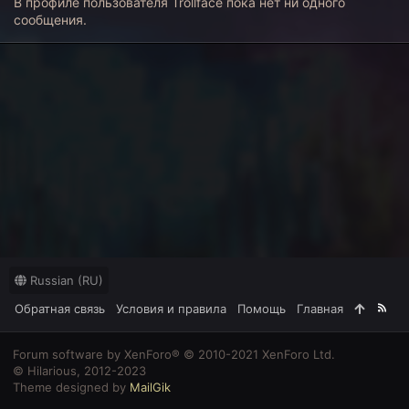
В профиле пользователя Trollface пока нет ни одного
сообщения.
Russian (RU)
Обратная связь
Условия и правила
Помощь
Главная
R
S
S
Forum software by XenForo® © 2010-2021 XenForo Ltd.
© Hilarious, 2012-2023
Theme designed by
MailGik