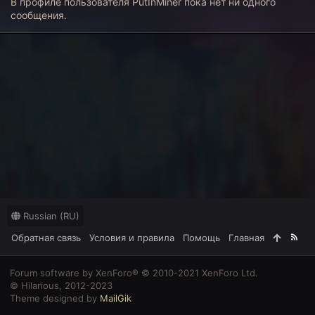
В профиле пользователя PutInMiner пока нет ни одного
сообщения.
Russian (RU)
Обратная связь
Условия и правила
Помощь
Главная
R
S
S
Forum software by XenForo® © 2010-2021 XenForo Ltd.
© Hilarious, 2012-2023
Theme designed by
MailGik