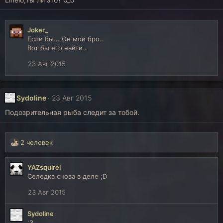
Joker_
Если бы... Он мой бро..
Вот бы его найти..
23 Авг 2015
Sydoline
23 Авг 2015
Подозрительная рыба следит за тобой.
Р
2 человек
е
а
YAZsquirel
к
Селедка снова в деле ;D
ц
и
23 Авг 2015
и
:
Sydoline
:З