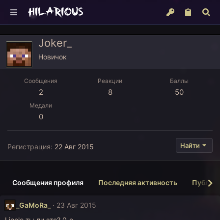
Joker_
Новичок
Сообщения
Реакции
Баллы
2
8
50
Медали
0
Найти
Регистрация
22 Авг 2015
Сообщения профиля
Последняя активность
Публик
_GaMoRa_
23 Авг 2015
Linelo,ты ли это? 0_о