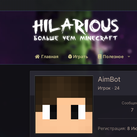
Главная
Играть
Полезное
AimBot
Игрок
·
24
Сообще
7
Регистрация
8 Ию