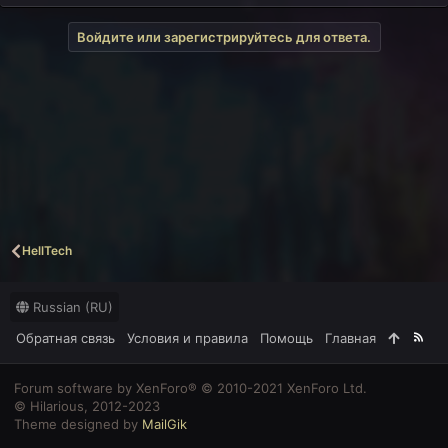
р
о
о
ы
с
Войдите или зарегистрируйтесь для ответа.
т
а
HellTech
Russian (RU)
Обратная связь
Условия и правила
Помощь
Главная
R
S
S
Forum software by XenForo® © 2010-2021 XenForo Ltd.
© Hilarious, 2012-2023
Theme designed by
MailGik