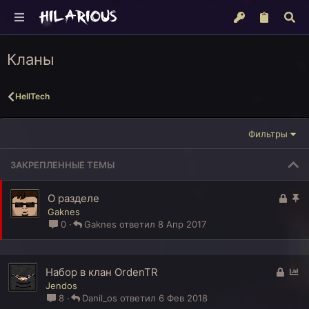
Кланы
HellTech
Фильтры
ЗАКРЕПЛЕННЫЕ ТЕМЫ
З
З
О разделе
а
а
Gaknes
к
к
0
Gaknes
8 Апр 2017
р
р
ы
е
т
п
З
О
Набор в клан OrdenTR
а
л
а
п
Jendos
е
к
р
8
Danil_os
6 Фев 2018
н